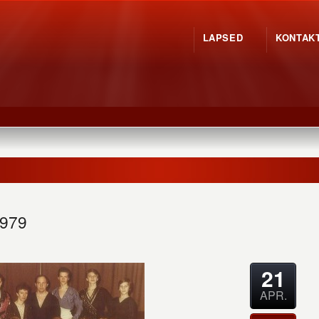
LAPSED
KONTAK
1979
21
APR.